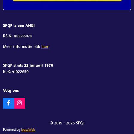
SPGF is een ANBI
RSIN: 816655078
Meer informatie klik
hier
SPGF sinds 22 januari 1976
KvK: 41022650
Volg ons
F
I
a
n
c
s
e
t
© 2019 - 2025 SPGF
b
a
o
g
Powered by
JouwWeb
o
r