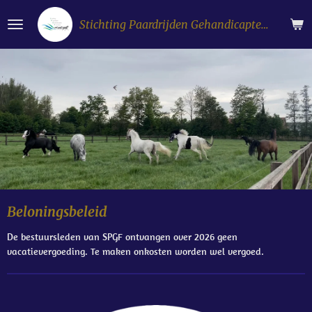
Ga
Stichting Paardrijden Gehandicapten Flevoland
direct
naar
de
hoofdinhoud
Beloningsbeleid
De bestuursleden van SPGF ontvangen over 2026 geen
vacatievergoeding. Te maken onkosten worden wel vergoed.