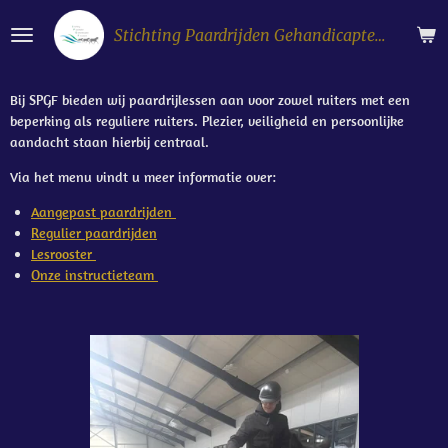
Ga
Stichting Paardrijden Gehandicapten Flevoland
direct
naar
de
Bij SPGF bieden wij paardrijlessen aan voor zowel ruiters met een
hoofdinhoud
beperking als reguliere ruiters. Plezier, veiligheid en persoonlijke
aandacht staan hierbij centraal.
Via het menu vindt u meer informatie over:
Aangepast paardrijden
Regulier paardrijden
Lesrooster
Onze instructieteam