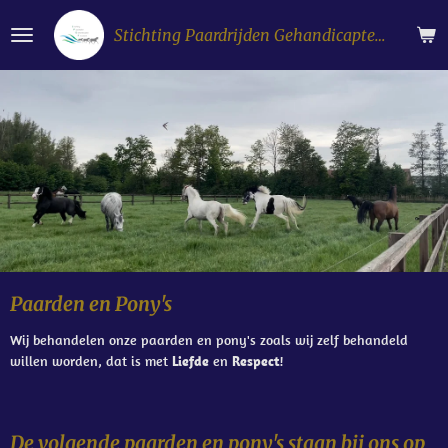
Ga
Stichting Paardrijden Gehandicapten Flevoland
direct
naar
de
hoofdinhoud
Paarden en Pony's
Wij behandelen onze paarden en pony's zoals wij zelf behandeld
willen worden, dat is met
Liefde
en
Respect
!
De volgende paarden en pony's staan bij ons op